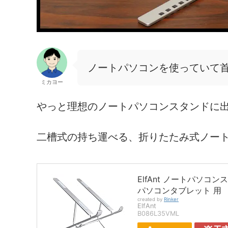
ノートパソコンを使っていて
ミカヨー
やっと理想のノートパソコンスタンドに
二槽式の持ち運べる、折りたたみ式ノー
ElfAnt ノートパソコ
パソコンタブレット 用
created by
Rinker
ElfAnt
B086L35VML