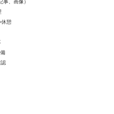
（記事、画像）
理
小休憩
応
準備
確認