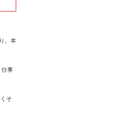
り、本
く仕事
にくそ