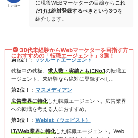
に現役WEBマーケターの目線から
これ
ミカヨー
だけは絶対登録するべきという3つ
を
紹介します。
30代未経験からWebマーケターを目指す方
におすすめの「転職エージェント」3選！
第1位！
：
リクルートエージェント
鉄板中の鉄板。
求人数・実績ともにNo.1
の転職エ
ージェント。未経験なら絶対に登録すべし。
第2位！
：
マスメディアン
広告業界に特化
した転職エージェント。広告業界
への転職を考える人におすすめ。
第3位！
：
Webist（ウェビスト）
IT/Web業界に特化
した転職エージェント。Web